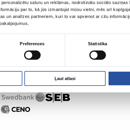
 personalizētu saturu un reklāmas, nodrošinātu sociālo saziņas l
ZUM-ist
Ostlemine
formāciju par to, kā jūs izmantojat mūsu vietni, mēs arī kopīgo
s un analīzes partneriem, kuri to var apvienot ar citu informācij
u pakalpojumus.
Preferences
Statistika
Ļaut atlasi