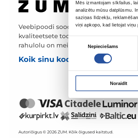
Mēs izmantojam sīkfailus, lai
analizētu mūsu datplūsmu. In
saziņas līdzekļu, reklamēšana
viņi apkopo, kad lietojat viņ
Veebipoodi soodsate hindade ja
kvaliteetsete toodetega, kus kliendi
Piekrišanas
rahulolu on meie peamine väärtus.
Nepieciešams
izvēle
Koik sinu kodu ja aia jaoks!
Noraidīt
Autoriõigus © 2026 ZUM. Kõik õigused kaitstud.