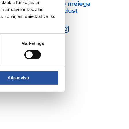
īdzekļu funkcijas un
Võtke meiega
jam ar saviem sociālās
ühendust
u, ko viņiem sniedzat vai ko
Mārketings
Atļaut visu