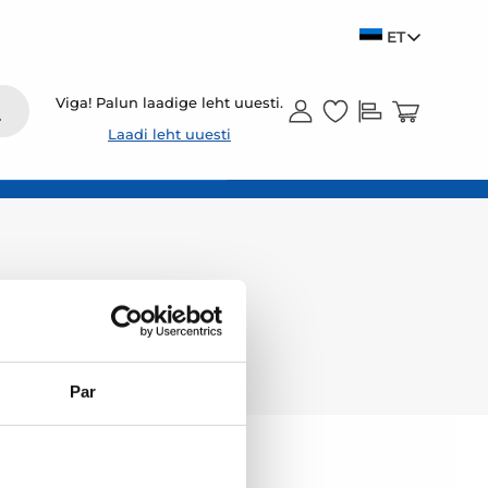
ET
Viga! Palun laadige leht uuesti.
Laadi leht uuesti
Par