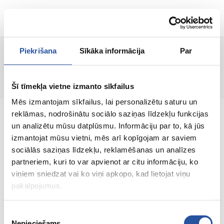
ET
Piekrišana
Sīkāka informācija
Par
Toodet ei leitud!
Šī tīmekļa vietne izmanto sīkfailus
Mēs izmantojam sīkfailus, lai personalizētu saturu un
reklāmas, nodrošinātu sociālo saziņas līdzekļu funkcijas
un analizētu mūsu datplūsmu. Informāciju par to, kā jūs
izmantojat mūsu vietni, mēs arī kopīgojam ar saviem
sociālās saziņas līdzekļu, reklamēšanas un analīzes
Veebipoodi soodsate hindade ja kvaliteetsete
partneriem, kuri to var apvienot ar citu informāciju, ko
toodetega, kus kliendi rahulolu on meie
viņiem sniedzat vai ko viņi apkopo, kad lietojat viņu
peamine väärtus.
pakalpojumus.
Koik sinu kodu ja aia jaoks!
Piekrišanas
Nepieciešams