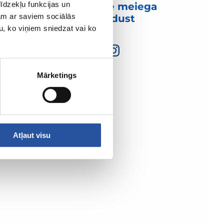
īdzekļu funkcijas un
Võtke meiega
jam ar saviem sociālās
ühendust
u, ko viņiem sniedzat vai ko
Mārketings
Atļaut visu