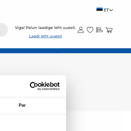
ET
Viga! Palun laadige leht uuesti.
Laadi leht uuesti
Par