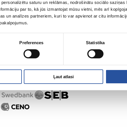
 personalizētu saturu un reklāmas, nodrošinātu sociālo saziņas l
ZUM-ist
Ostlemine
formāciju par to, kā jūs izmantojat mūsu vietni, mēs arī kopīgo
s un analīzes partneriem, kuri to var apvienot ar citu informācij
u pakalpojumus.
Preferences
Statistika
Ļaut atlasi