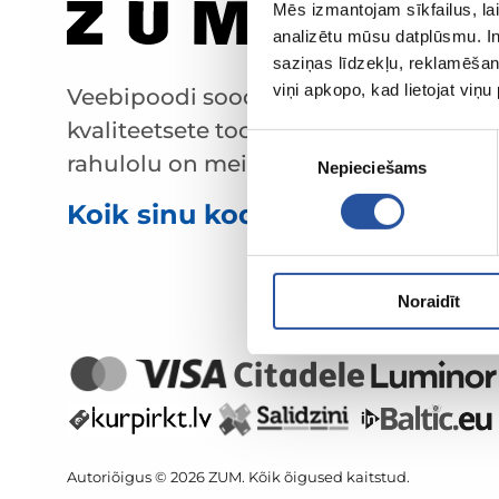
Mēs izmantojam sīkfailus, lai
analizētu mūsu datplūsmu. In
saziņas līdzekļu, reklamēšana
viņi apkopo, kad lietojat viņ
Veebipoodi soodsate hindade ja
kvaliteetsete toodetega, kus kliendi
Piekrišanas
rahulolu on meie peamine väärtus.
Nepieciešams
izvēle
Koik sinu kodu ja aia jaoks!
Noraidīt
Autoriõigus © 2026 ZUM. Kõik õigused kaitstud.