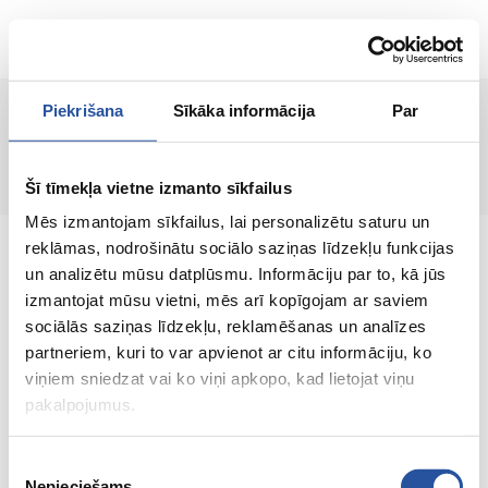
ET
Piekrišana
Sīkāka informācija
Par
Toodet ei leitud!
Šī tīmekļa vietne izmanto sīkfailus
Mēs izmantojam sīkfailus, lai personalizētu saturu un
reklāmas, nodrošinātu sociālo saziņas līdzekļu funkcijas
un analizētu mūsu datplūsmu. Informāciju par to, kā jūs
izmantojat mūsu vietni, mēs arī kopīgojam ar saviem
sociālās saziņas līdzekļu, reklamēšanas un analīzes
Veebipoodi soodsate hindade ja kvaliteetsete
partneriem, kuri to var apvienot ar citu informāciju, ko
toodetega, kus kliendi rahulolu on meie
viņiem sniedzat vai ko viņi apkopo, kad lietojat viņu
peamine väärtus.
pakalpojumus.
Koik sinu kodu ja aia jaoks!
Piekrišanas
Nepieciešams