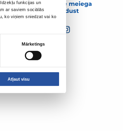
īdzekļu funkcijas un
Võtke meiega
jam ar saviem sociālās
ühendust
u, ko viņiem sniedzat vai ko
Mārketings
Atļaut visu