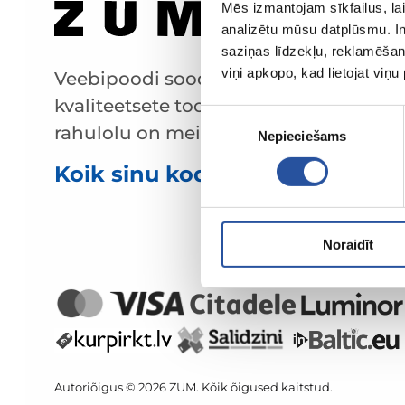
Mēs izmantojam sīkfailus, lai
analizētu mūsu datplūsmu. In
saziņas līdzekļu, reklamēšana
viņi apkopo, kad lietojat viņ
Veebipoodi soodsate hindade ja
kvaliteetsete toodetega, kus kliendi
Piekrišanas
rahulolu on meie peamine väärtus.
Nepieciešams
izvēle
Koik sinu kodu ja aia jaoks!
Noraidīt
Autoriõigus © 2026 ZUM. Kõik õigused kaitstud.