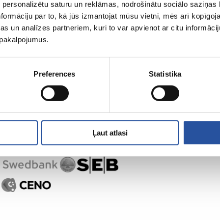
 personalizētu saturu un reklāmas, nodrošinātu sociālo saziņas l
ZUM-ist
Ostlemine
formāciju par to, kā jūs izmantojat mūsu vietni, mēs arī kopīgo
s un analīzes partneriem, kuri to var apvienot ar citu informācij
u pakalpojumus.
Preferences
Statistika
Ļaut atlasi