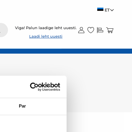
ET
Viga! Palun laadige leht uuesti.
Laadi leht uuesti
Par