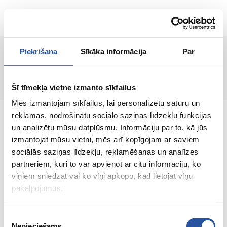
ET
Piekrišana
Sīkāka informācija
Par
Toodet ei leitud!
Šī tīmekļa vietne izmanto sīkfailus
Mēs izmantojam sīkfailus, lai personalizētu saturu un
reklāmas, nodrošinātu sociālo saziņas līdzekļu funkcijas
un analizētu mūsu datplūsmu. Informāciju par to, kā jūs
izmantojat mūsu vietni, mēs arī kopīgojam ar saviem
sociālās saziņas līdzekļu, reklamēšanas un analīzes
Veebipoodi soodsate hindade ja kvaliteetsete
partneriem, kuri to var apvienot ar citu informāciju, ko
toodetega, kus kliendi rahulolu on meie
viņiem sniedzat vai ko viņi apkopo, kad lietojat viņu
peamine väärtus.
pakalpojumus.
Koik sinu kodu ja aia jaoks!
Piekrišanas
Nepieciešams