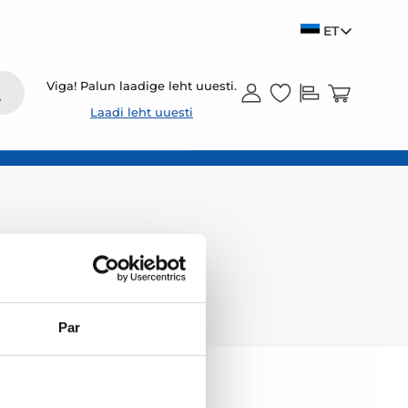
ET
Viga! Palun laadige leht uuesti.
Laadi leht uuesti
Par