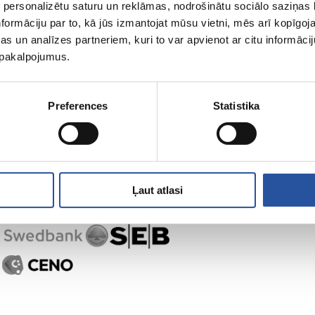
 personalizētu saturu un reklāmas, nodrošinātu sociālo saziņas l
ZUM-ist
Ostlemine
formāciju par to, kā jūs izmantojat mūsu vietni, mēs arī kopīgo
s un analīzes partneriem, kuri to var apvienot ar citu informācij
u pakalpojumus.
Preferences
Statistika
Ļaut atlasi