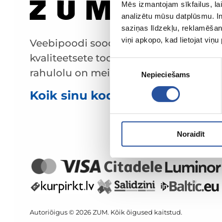
Mēs izmantojam sīkfailus, lai
analizētu mūsu datplūsmu. In
saziņas līdzekļu, reklamēšana
viņi apkopo, kad lietojat viņ
Veebipoodi soodsate hindade ja
kvaliteetsete toodetega, kus kliendi
Piekrišanas
rahulolu on meie peamine väärtus.
Nepieciešams
izvēle
Koik sinu kodu ja aia jaoks!
Noraidīt
Autoriõigus © 2026 ZUM. Kõik õigused kaitstud.