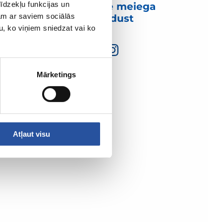
īdzekļu funkcijas un
Võtke meiega
jam ar saviem sociālās
ühendust
u, ko viņiem sniedzat vai ko
Mārketings
Atļaut visu