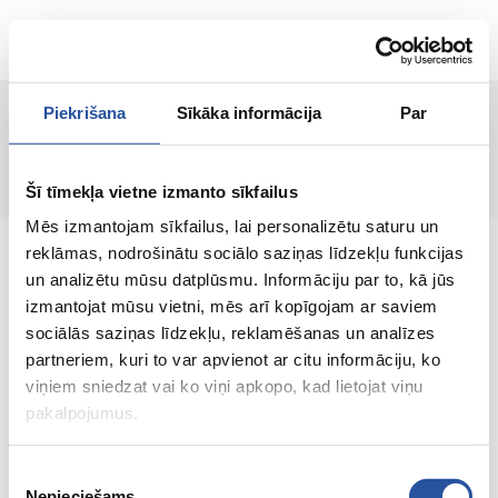
ET
Piekrišana
Sīkāka informācija
Par
Toodet ei leitud!
Šī tīmekļa vietne izmanto sīkfailus
Mēs izmantojam sīkfailus, lai personalizētu saturu un
reklāmas, nodrošinātu sociālo saziņas līdzekļu funkcijas
un analizētu mūsu datplūsmu. Informāciju par to, kā jūs
izmantojat mūsu vietni, mēs arī kopīgojam ar saviem
sociālās saziņas līdzekļu, reklamēšanas un analīzes
Veebipoodi soodsate hindade ja kvaliteetsete
partneriem, kuri to var apvienot ar citu informāciju, ko
toodetega, kus kliendi rahulolu on meie
viņiem sniedzat vai ko viņi apkopo, kad lietojat viņu
peamine väärtus.
pakalpojumus.
Koik sinu kodu ja aia jaoks!
Piekrišanas
Nepieciešams