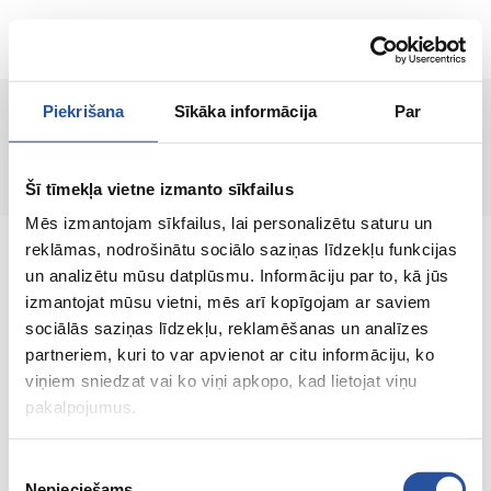
ET
Piekrišana
Sīkāka informācija
Par
Toodet ei leitud!
Šī tīmekļa vietne izmanto sīkfailus
Mēs izmantojam sīkfailus, lai personalizētu saturu un
reklāmas, nodrošinātu sociālo saziņas līdzekļu funkcijas
un analizētu mūsu datplūsmu. Informāciju par to, kā jūs
izmantojat mūsu vietni, mēs arī kopīgojam ar saviem
sociālās saziņas līdzekļu, reklamēšanas un analīzes
Veebipoodi soodsate hindade ja kvaliteetsete
partneriem, kuri to var apvienot ar citu informāciju, ko
toodetega, kus kliendi rahulolu on meie
viņiem sniedzat vai ko viņi apkopo, kad lietojat viņu
peamine väärtus.
pakalpojumus.
Koik sinu kodu ja aia jaoks!
Piekrišanas
Nepieciešams