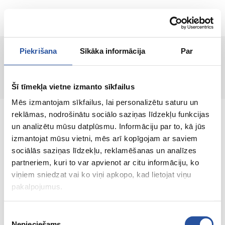
ET
Piekrišana
Sīkāka informācija
Par
Toodet ei leitud!
Šī tīmekļa vietne izmanto sīkfailus
Mēs izmantojam sīkfailus, lai personalizētu saturu un
reklāmas, nodrošinātu sociālo saziņas līdzekļu funkcijas
un analizētu mūsu datplūsmu. Informāciju par to, kā jūs
izmantojat mūsu vietni, mēs arī kopīgojam ar saviem
sociālās saziņas līdzekļu, reklamēšanas un analīzes
Veebipoodi soodsate hindade ja kvaliteetsete
partneriem, kuri to var apvienot ar citu informāciju, ko
toodetega, kus kliendi rahulolu on meie
viņiem sniedzat vai ko viņi apkopo, kad lietojat viņu
peamine väärtus.
pakalpojumus.
Koik sinu kodu ja aia jaoks!
Piekrišanas
Nepieciešams