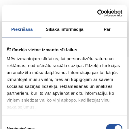
ET
Piekrišana
Sīkāka informācija
Par
Toodet ei leitud!
Šī tīmekļa vietne izmanto sīkfailus
Mēs izmantojam sīkfailus, lai personalizētu saturu un
reklāmas, nodrošinātu sociālo saziņas līdzekļu funkcijas
un analizētu mūsu datplūsmu. Informāciju par to, kā jūs
izmantojat mūsu vietni, mēs arī kopīgojam ar saviem
sociālās saziņas līdzekļu, reklamēšanas un analīzes
Veebipoodi soodsate hindade ja kvaliteetsete
partneriem, kuri to var apvienot ar citu informāciju, ko
toodetega, kus kliendi rahulolu on meie
viņiem sniedzat vai ko viņi apkopo, kad lietojat viņu
peamine väärtus.
pakalpojumus.
Koik sinu kodu ja aia jaoks!
Piekrišanas
Nepieciešams