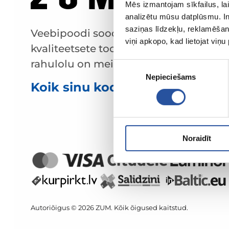
Mēs izmantojam sīkfailus, lai
analizētu mūsu datplūsmu. In
saziņas līdzekļu, reklamēšana
Veebipoodi soodsate hindade ja
viņi apkopo, kad lietojat viņ
kvaliteetsete toodetega, kus kliendi
rahulolu on meie peamine väärtus.
Piekrišanas
Nepieciešams
izvēle
Koik sinu kodu ja aia jaoks!
Noraidīt
Autoriõigus © 2026 ZUM. Kõik õigused kaitstud.