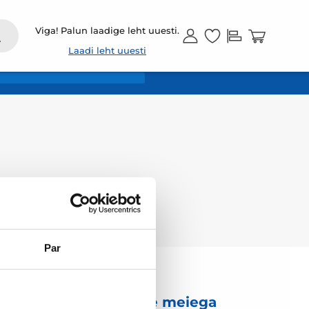
ET
Viga! Palun laadige leht uuesti.
Laadi leht uuesti
Par
Võtke meiega