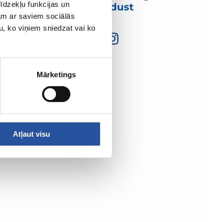
īdzekļu funkcijas un
ühendust
jam ar saviem sociālās
u, ko viņiem sniedzat vai ko
Mārketings
Atļaut visu