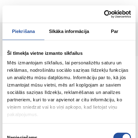
EN
Piekrišana
Sīkāka informācija
Par
Product not found!
Šī tīmekļa vietne izmanto sīkfailus
Mēs izmantojam sīkfailus, lai personalizētu saturu un
reklāmas, nodrošinātu sociālo saziņas līdzekļu funkcijas
un analizētu mūsu datplūsmu. Informāciju par to, kā jūs
izmantojat mūsu vietni, mēs arī kopīgojam ar saviem
An online store with great prices and quality
sociālās saziņas līdzekļu, reklamēšanas un analīzes
products, where customer satisfaction is our
partneriem, kuri to var apvienot ar citu informāciju, ko
main value.
viņiem sniedzat vai ko viņi apkopo, kad lietojat viņu
pakalpojumus.
Everything for your home and
garden!
Piekrišanas
Nepieciešams