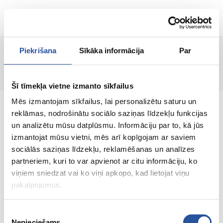
EN
Piekrišana
Sīkāka informācija
Par
Product not found!
Šī tīmekļa vietne izmanto sīkfailus
Mēs izmantojam sīkfailus, lai personalizētu saturu un
reklāmas, nodrošinātu sociālo saziņas līdzekļu funkcijas
un analizētu mūsu datplūsmu. Informāciju par to, kā jūs
izmantojat mūsu vietni, mēs arī kopīgojam ar saviem
An online store with great prices and quality
sociālās saziņas līdzekļu, reklamēšanas un analīzes
products, where customer satisfaction is our
partneriem, kuri to var apvienot ar citu informāciju, ko
main value.
viņiem sniedzat vai ko viņi apkopo, kad lietojat viņu
pakalpojumus.
Everything for your home and
garden!
Piekrišanas
Nepieciešams