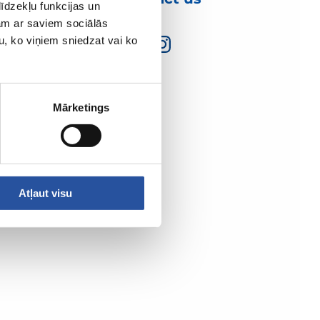
īdzekļu funkcijas un
jam ar saviem sociālās
u, ko viņiem sniedzat vai ko
Mārketings
Atļaut visu