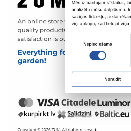
Mēs izmantojam sīkfailus, lai
analizētu mūsu datplūsmu. In
saziņas līdzekļu, reklamēšana
An online store with great prices and
viņi apkopo, kad lietojat viņ
quality products, where customer
Piekrišanas
satisfaction is our main value.
Nepieciešams
izvēle
Everything for your home and
garden!
Noraidīt
Copyright © 2026 ZUM. All rights reserved.