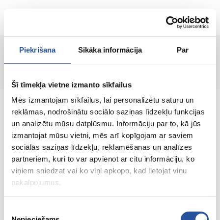
EN
Piekrišana
Sīkāka informācija
Par
Product not found!
Šī tīmekļa vietne izmanto sīkfailus
Mēs izmantojam sīkfailus, lai personalizētu saturu un
reklāmas, nodrošinātu sociālo saziņas līdzekļu funkcijas
un analizētu mūsu datplūsmu. Informāciju par to, kā jūs
izmantojat mūsu vietni, mēs arī kopīgojam ar saviem
An online store with great prices and quality
sociālās saziņas līdzekļu, reklamēšanas un analīzes
products, where customer satisfaction is our
partneriem, kuri to var apvienot ar citu informāciju, ko
main value.
viņiem sniedzat vai ko viņi apkopo, kad lietojat viņu
pakalpojumus.
Everything for your home and
garden!
Piekrišanas
Nepieciešams