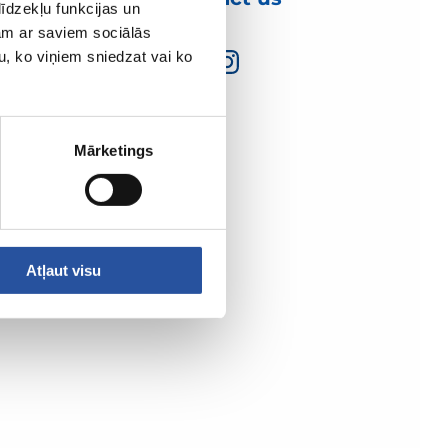
īdzekļu funkcijas un
jam ar saviem sociālās
u, ko viņiem sniedzat vai ko
Mārketings
Atļaut visu