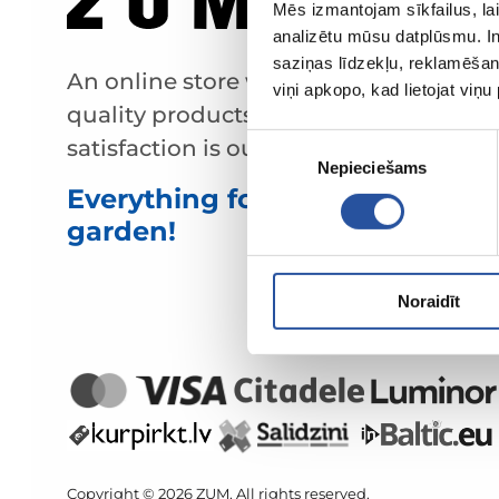
Mēs izmantojam sīkfailus, lai
analizētu mūsu datplūsmu. In
saziņas līdzekļu, reklamēšana
An online store with great prices and
viņi apkopo, kad lietojat viņ
quality products, where customer
Piekrišanas
satisfaction is our main value.
Nepieciešams
izvēle
Everything for your home and
garden!
Noraidīt
Copyright © 2026 ZUM. All rights reserved.