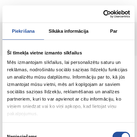
EN
Piekrišana
Sīkāka informācija
Par
Page not found!
Šī tīmekļa vietne izmanto sīkfailus
Mēs izmantojam sīkfailus, lai personalizētu saturu un
reklāmas, nodrošinātu sociālo saziņas līdzekļu funkcijas
un analizētu mūsu datplūsmu. Informāciju par to, kā jūs
izmantojat mūsu vietni, mēs arī kopīgojam ar saviem
An online store with great prices and quality
sociālās saziņas līdzekļu, reklamēšanas un analīzes
products, where customer satisfaction is our
partneriem, kuri to var apvienot ar citu informāciju, ko
main value.
viņiem sniedzat vai ko viņi apkopo, kad lietojat viņu
pakalpojumus.
Everything for your home and
garden!
Piekrišanas
Nepieciešams