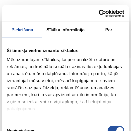
ET
Piekrišana
Sīkāka informācija
Par
Lehte ei leitud!
Šī tīmekļa vietne izmanto sīkfailus
Mēs izmantojam sīkfailus, lai personalizētu saturu un
reklāmas, nodrošinātu sociālo saziņas līdzekļu funkcijas
un analizētu mūsu datplūsmu. Informāciju par to, kā jūs
izmantojat mūsu vietni, mēs arī kopīgojam ar saviem
sociālās saziņas līdzekļu, reklamēšanas un analīzes
Veebipoodi soodsate hindade ja kvaliteetsete
partneriem, kuri to var apvienot ar citu informāciju, ko
toodetega, kus kliendi rahulolu on meie
viņiem sniedzat vai ko viņi apkopo, kad lietojat viņu
peamine väärtus.
pakalpojumus.
Koik sinu kodu ja aia jaoks!
Piekrišanas
Nepieciešams