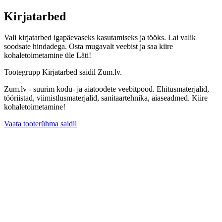
Kirjatarbed
Vali kirjatarbed igapäevaseks kasutamiseks ja tööks. Lai valik
soodsate hindadega. Osta mugavalt veebist ja saa kiire
kohaletoimetamine üle Läti!
Tootegrupp Kirjatarbed saidil Zum.lv.
Zum.lv - suurim kodu- ja aiatoodete veebitpood. Ehitusmaterjalid,
tööriistad, viimistlusmaterjalid, sanitaartehnika, aiaseadmed. Kiire
kohaletoimetamine!
Vaata tooterühma saidil