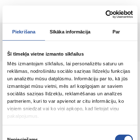
ET
Piekrišana
Sīkāka informācija
Par
Lehte ei leitud!
Šī tīmekļa vietne izmanto sīkfailus
Mēs izmantojam sīkfailus, lai personalizētu saturu un
reklāmas, nodrošinātu sociālo saziņas līdzekļu funkcijas
un analizētu mūsu datplūsmu. Informāciju par to, kā jūs
izmantojat mūsu vietni, mēs arī kopīgojam ar saviem
sociālās saziņas līdzekļu, reklamēšanas un analīzes
Veebipoodi soodsate hindade ja kvaliteetsete
partneriem, kuri to var apvienot ar citu informāciju, ko
toodetega, kus kliendi rahulolu on meie
viņiem sniedzat vai ko viņi apkopo, kad lietojat viņu
peamine väärtus.
pakalpojumus.
Koik sinu kodu ja aia jaoks!
Piekrišanas
Nepieciešams