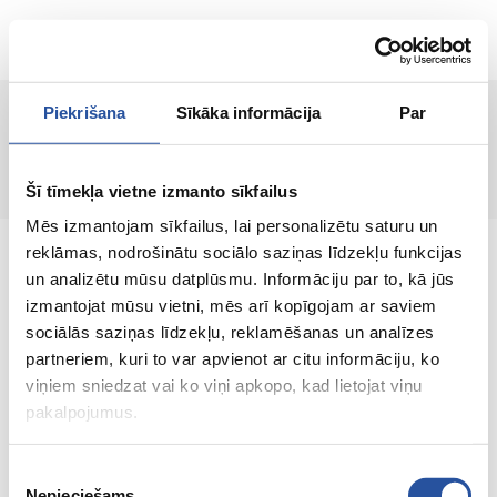
ET
Piekrišana
Sīkāka informācija
Par
Lehte ei leitud!
Šī tīmekļa vietne izmanto sīkfailus
Mēs izmantojam sīkfailus, lai personalizētu saturu un
reklāmas, nodrošinātu sociālo saziņas līdzekļu funkcijas
un analizētu mūsu datplūsmu. Informāciju par to, kā jūs
izmantojat mūsu vietni, mēs arī kopīgojam ar saviem
sociālās saziņas līdzekļu, reklamēšanas un analīzes
Veebipoodi soodsate hindade ja kvaliteetsete
partneriem, kuri to var apvienot ar citu informāciju, ko
toodetega, kus kliendi rahulolu on meie
viņiem sniedzat vai ko viņi apkopo, kad lietojat viņu
peamine väärtus.
pakalpojumus.
Koik sinu kodu ja aia jaoks!
Piekrišanas
Nepieciešams