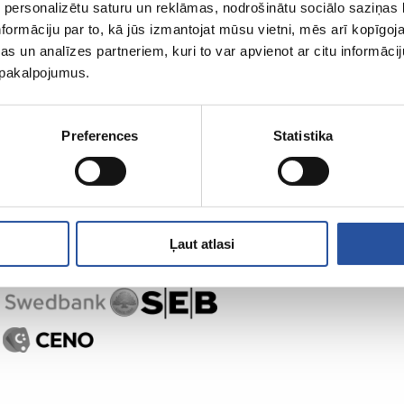
 personalizētu saturu un reklāmas, nodrošinātu sociālo saziņas l
ZUM-ist
Ostlemine
formāciju par to, kā jūs izmantojat mūsu vietni, mēs arī kopīgo
s un analīzes partneriem, kuri to var apvienot ar citu informācij
u pakalpojumus.
Preferences
Statistika
Ļaut atlasi