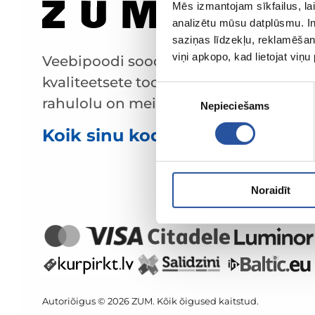
Mēs izmantojam sīkfailus, lai
analizētu mūsu datplūsmu. In
saziņas līdzekļu, reklamēšana
viņi apkopo, kad lietojat viņ
Veebipoodi soodsate hindade ja
kvaliteetsete toodetega, kus kliendi
Piekrišanas
rahulolu on meie peamine väärtus.
Nepieciešams
izvēle
Koik sinu kodu ja aia jaoks!
Noraidīt
Autoriõigus © 2026 ZUM. Kõik õigused kaitstud.