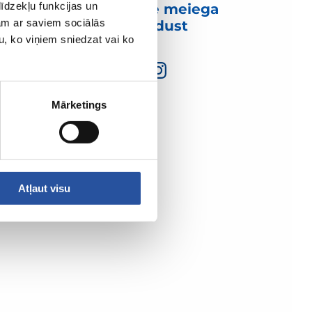
īdzekļu funkcijas un
Võtke meiega
jam ar saviem sociālās
ühendust
u, ko viņiem sniedzat vai ko
Mārketings
Atļaut visu