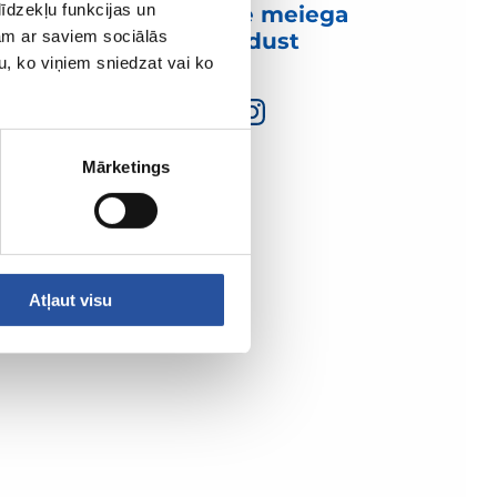
īdzekļu funkcijas un
Võtke meiega
jam ar saviem sociālās
ühendust
u, ko viņiem sniedzat vai ko
Mārketings
Atļaut visu