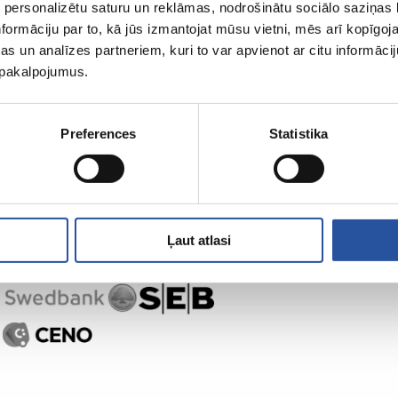
 personalizētu saturu un reklāmas, nodrošinātu sociālo saziņas l
ZUM-ist
Ostlemine
formāciju par to, kā jūs izmantojat mūsu vietni, mēs arī kopīgo
s un analīzes partneriem, kuri to var apvienot ar citu informācij
u pakalpojumus.
Preferences
Statistika
Ļaut atlasi