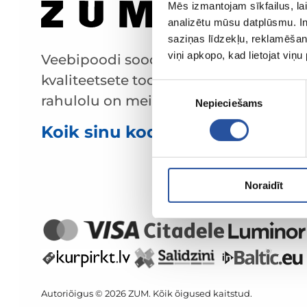
Mēs izmantojam sīkfailus, lai
analizētu mūsu datplūsmu. In
saziņas līdzekļu, reklamēšana
viņi apkopo, kad lietojat viņ
Veebipoodi soodsate hindade ja
kvaliteetsete toodetega, kus kliendi
Piekrišanas
rahulolu on meie peamine väärtus.
Nepieciešams
izvēle
Koik sinu kodu ja aia jaoks!
Noraidīt
Autoriõigus © 2026 ZUM. Kõik õigused kaitstud.