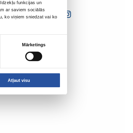
īdzekļu funkcijas un
jam ar saviem sociālās
u, ko viņiem sniedzat vai ko
Mārketings
Atļaut visu