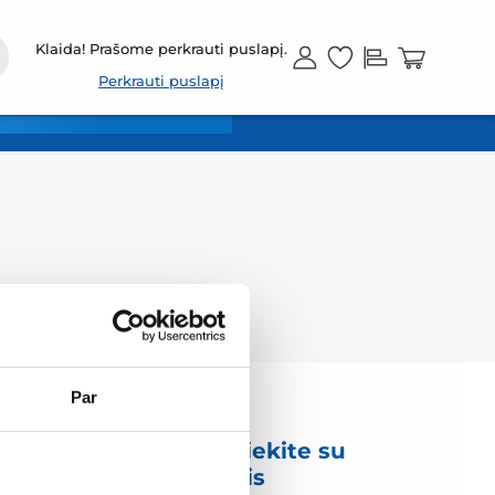
LT
Klaida! Prašome perkrauti puslapį.
Perkrauti puslapį
Par
mas
Susisiekite su
mumis