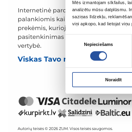
Mēs izmantojam sīkfailus, lai
Internetinė parduotuvė su
analizētu mūsu datplūsmu. In
saziņas līdzekļu, reklamēšana
palankiomis kainomis ir kokybiškomis
viņi apkopo, kad lietojat viņ
prekėmis, kurioje klientų
pasitenkinimas yra mūsų pagrindinė
Piekrišanas
Nepieciešams
izvēle
vertybė.
Viskas Tavo namams ir sodui!
Noraidīt
Autorių teisės © 2026 ZUM. Visos teisės saugomos.