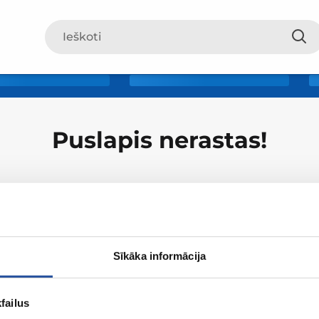
Puslapis nerastas!
Sīkāka informācija
Apie ZUM
Apsipirki
failus