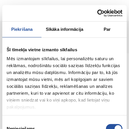
LT
Piekrišana
Sīkāka informācija
Par
Puslapis nerastas!
Šī tīmekļa vietne izmanto sīkfailus
Mēs izmantojam sīkfailus, lai personalizētu saturu un
reklāmas, nodrošinātu sociālo saziņas līdzekļu funkcijas
un analizētu mūsu datplūsmu. Informāciju par to, kā jūs
izmantojat mūsu vietni, mēs arī kopīgojam ar saviem
Internetinė parduotuvė su palankiomis
sociālās saziņas līdzekļu, reklamēšanas un analīzes
kainomis ir kokybiškomis prekėmis, kurioje
partneriem, kuri to var apvienot ar citu informāciju, ko
klientų pasitenkinimas yra mūsų pagrindinė
viņiem sniedzat vai ko viņi apkopo, kad lietojat viņu
vertybė.
pakalpojumus.
Viskas Tavo namams ir sodui!
Piekrišanas
Nepieciešams