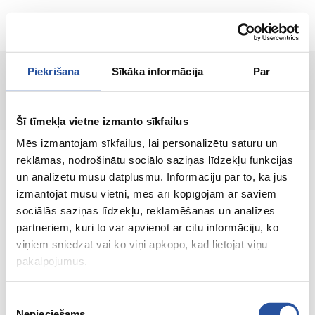
LT
Piekrišana
Sīkāka informācija
Par
Puslapis nerastas!
Šī tīmekļa vietne izmanto sīkfailus
Mēs izmantojam sīkfailus, lai personalizētu saturu un
reklāmas, nodrošinātu sociālo saziņas līdzekļu funkcijas
un analizētu mūsu datplūsmu. Informāciju par to, kā jūs
izmantojat mūsu vietni, mēs arī kopīgojam ar saviem
Internetinė parduotuvė su palankiomis
sociālās saziņas līdzekļu, reklamēšanas un analīzes
kainomis ir kokybiškomis prekėmis, kurioje
partneriem, kuri to var apvienot ar citu informāciju, ko
klientų pasitenkinimas yra mūsų pagrindinė
viņiem sniedzat vai ko viņi apkopo, kad lietojat viņu
vertybė.
pakalpojumus.
Viskas Tavo namams ir sodui!
Piekrišanas
Nepieciešams