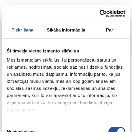
LT
Piekrišana
Sīkāka informācija
Par
Prekė nerasta!
Šī tīmekļa vietne izmanto sīkfailus
Mēs izmantojam sīkfailus, lai personalizētu saturu un
reklāmas, nodrošinātu sociālo saziņas līdzekļu funkcijas
un analizētu mūsu datplūsmu. Informāciju par to, kā jūs
izmantojat mūsu vietni, mēs arī kopīgojam ar saviem
Internetinė parduotuvė su palankiomis
sociālās saziņas līdzekļu, reklamēšanas un analīzes
kainomis ir kokybiškomis prekėmis, kurioje
partneriem, kuri to var apvienot ar citu informāciju, ko
klientų pasitenkinimas yra mūsų pagrindinė
viņiem sniedzat vai ko viņi apkopo, kad lietojat viņu
vertybė.
pakalpojumus.
Viskas Tavo namams ir sodui!
Piekrišanas
Nepieciešams