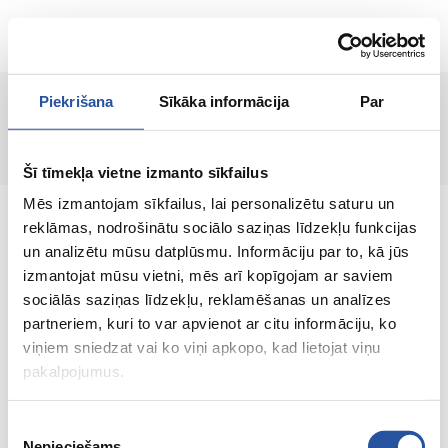
LT
Piekrišana
Sīkāka informācija
Par
Prekė nerasta!
Šī tīmekļa vietne izmanto sīkfailus
Mēs izmantojam sīkfailus, lai personalizētu saturu un
reklāmas, nodrošinātu sociālo saziņas līdzekļu funkcijas
un analizētu mūsu datplūsmu. Informāciju par to, kā jūs
izmantojat mūsu vietni, mēs arī kopīgojam ar saviem
Internetinė parduotuvė su palankiomis
sociālās saziņas līdzekļu, reklamēšanas un analīzes
kainomis ir kokybiškomis prekėmis, kurioje
partneriem, kuri to var apvienot ar citu informāciju, ko
klientų pasitenkinimas yra mūsų pagrindinė
viņiem sniedzat vai ko viņi apkopo, kad lietojat viņu
vertybė.
pakalpojumus.
Viskas Tavo namams ir sodui!
Piekrišanas
Nepieciešams