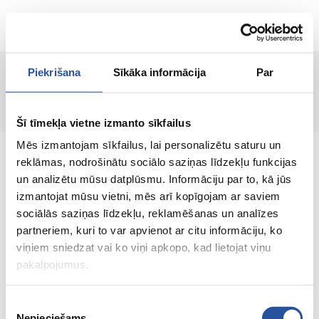
LT
Piekrišana
Sīkāka informācija
Par
Prekė nerasta!
Šī tīmekļa vietne izmanto sīkfailus
Mēs izmantojam sīkfailus, lai personalizētu saturu un
reklāmas, nodrošinātu sociālo saziņas līdzekļu funkcijas
un analizētu mūsu datplūsmu. Informāciju par to, kā jūs
izmantojat mūsu vietni, mēs arī kopīgojam ar saviem
Internetinė parduotuvė su palankiomis
sociālās saziņas līdzekļu, reklamēšanas un analīzes
kainomis ir kokybiškomis prekėmis, kurioje
partneriem, kuri to var apvienot ar citu informāciju, ko
klientų pasitenkinimas yra mūsų pagrindinė
viņiem sniedzat vai ko viņi apkopo, kad lietojat viņu
vertybė.
pakalpojumus.
Viskas Tavo namams ir sodui!
Piekrišanas
Nepieciešams