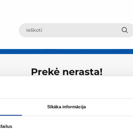
Prekė nerasta!
Sīkāka informācija
failus
Apie ZUM
Apsipirki