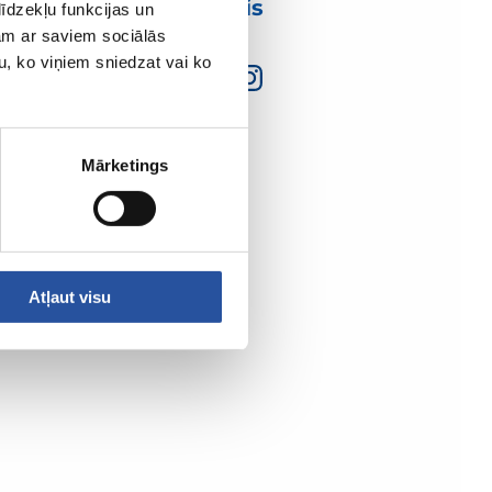
mumis
īdzekļu funkcijas un
jam ar saviem sociālās
u, ko viņiem sniedzat vai ko
Mārketings
Atļaut visu