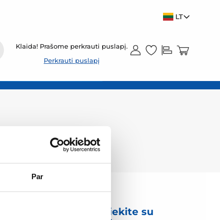
LT
Klaida! Prašome perkrauti puslapį.
Perkrauti puslapį
Par
mas
Susisiekite su