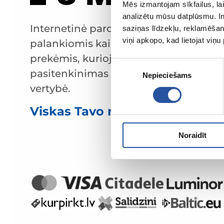
Mēs izmantojam sīkfailus, lai
analizētu mūsu datplūsmu. In
Internetinė parduotuvė su
saziņas līdzekļu, reklamēšana
viņi apkopo, kad lietojat viņ
palankiomis kainomis ir kokybiškomis
prekėmis, kurioje klientų
Piekrišanas
pasitenkinimas yra mūsų pagrindinė
Nepieciešams
izvēle
vertybė.
Viskas Tavo namams ir sodui!
Noraidīt