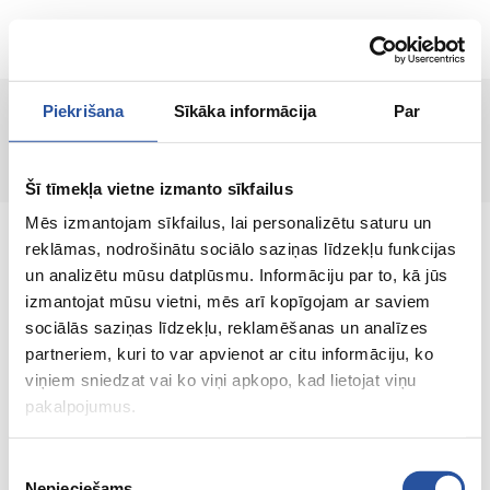
LT
Piekrišana
Sīkāka informācija
Par
Puslapis nerastas!
Šī tīmekļa vietne izmanto sīkfailus
Mēs izmantojam sīkfailus, lai personalizētu saturu un
reklāmas, nodrošinātu sociālo saziņas līdzekļu funkcijas
un analizētu mūsu datplūsmu. Informāciju par to, kā jūs
izmantojat mūsu vietni, mēs arī kopīgojam ar saviem
Internetinė parduotuvė su palankiomis
sociālās saziņas līdzekļu, reklamēšanas un analīzes
kainomis ir kokybiškomis prekėmis, kurioje
partneriem, kuri to var apvienot ar citu informāciju, ko
klientų pasitenkinimas yra mūsų pagrindinė
viņiem sniedzat vai ko viņi apkopo, kad lietojat viņu
vertybė.
pakalpojumus.
Viskas Tavo namams ir sodui!
Piekrišanas
Nepieciešams