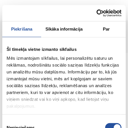
RU
Piekrišana
Sīkāka informācija
Par
Страница не найдена!
Šī tīmekļa vietne izmanto sīkfailus
Mēs izmantojam sīkfailus, lai personalizētu saturu un
reklāmas, nodrošinātu sociālo saziņas līdzekļu funkcijas
un analizētu mūsu datplūsmu. Informāciju par to, kā jūs
izmantojat mūsu vietni, mēs arī kopīgojam ar saviem
Интернет-магазин с выгодными ценами и
sociālās saziņas līdzekļu, reklamēšanas un analīzes
качественными товарами, где
partneriem, kuri to var apvienot ar citu informāciju, ko
удовлетворённость клиента является нашей
viņiem sniedzat vai ko viņi apkopo, kad lietojat viņu
главной ценностью.
pakalpojumus.
Vse dlja vashego doma i sada!
Piekrišanas
Nepieciešams