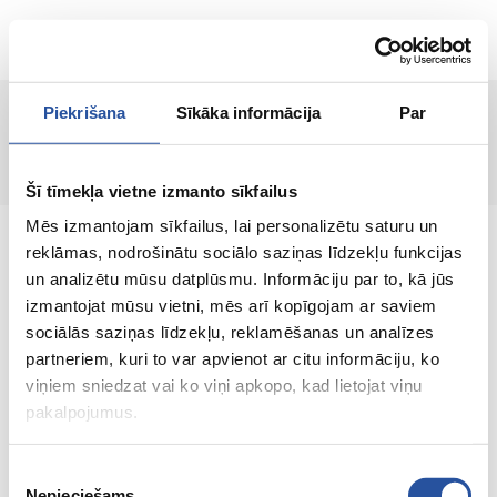
RU
Piekrišana
Sīkāka informācija
Par
Страница не найдена!
Šī tīmekļa vietne izmanto sīkfailus
Mēs izmantojam sīkfailus, lai personalizētu saturu un
reklāmas, nodrošinātu sociālo saziņas līdzekļu funkcijas
un analizētu mūsu datplūsmu. Informāciju par to, kā jūs
izmantojat mūsu vietni, mēs arī kopīgojam ar saviem
Интернет-магазин с выгодными ценами и
sociālās saziņas līdzekļu, reklamēšanas un analīzes
качественными товарами, где
partneriem, kuri to var apvienot ar citu informāciju, ko
удовлетворённость клиента является нашей
viņiem sniedzat vai ko viņi apkopo, kad lietojat viņu
главной ценностью.
pakalpojumus.
Vse dlja vashego doma i sada!
Piekrišanas
Nepieciešams