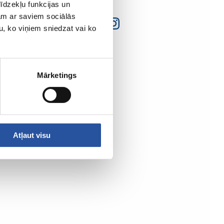
īdzekļu funkcijas un
jam ar saviem sociālās
u, ko viņiem sniedzat vai ko
Mārketings
Atļaut visu