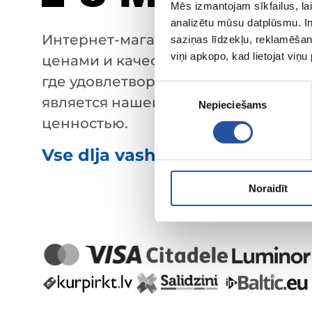
Mēs izmantojam sīkfailus, lai
analizētu mūsu datplūsmu. In
Интернет-магазин с выгодными
saziņas līdzekļu, reklamēšana
viņi apkopo, kad lietojat viņ
ценами и качественными товарами
где удовлетворённость клиента
Piekrišanas
является нашей главной
Nepieciešams
izvēle
ценностью.
Vse dlja vashego doma i sada!
Noraidīt