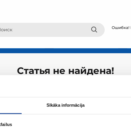
Ошибка! 
Статья не найдена!
Sīkāka informācija
failus
О ZUM
Покупки