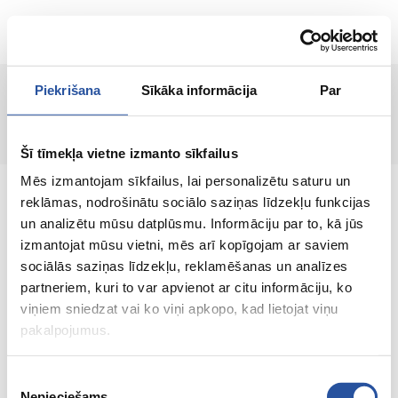
RU
Piekrišana
Sīkāka informācija
Par
Страница не найдена!
Šī tīmekļa vietne izmanto sīkfailus
Mēs izmantojam sīkfailus, lai personalizētu saturu un
reklāmas, nodrošinātu sociālo saziņas līdzekļu funkcijas
un analizētu mūsu datplūsmu. Informāciju par to, kā jūs
izmantojat mūsu vietni, mēs arī kopīgojam ar saviem
Интернет-магазин с выгодными ценами и
sociālās saziņas līdzekļu, reklamēšanas un analīzes
качественными товарами, где
partneriem, kuri to var apvienot ar citu informāciju, ko
удовлетворённость клиента является нашей
viņiem sniedzat vai ko viņi apkopo, kad lietojat viņu
главной ценностью.
pakalpojumus.
Vse dlja vashego doma i sada!
Piekrišanas
Nepieciešams