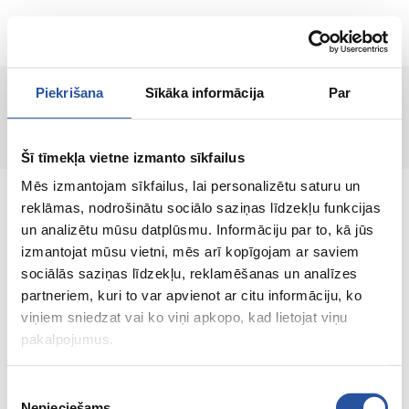
RU
Piekrišana
Sīkāka informācija
Par
Страница не найдена!
Šī tīmekļa vietne izmanto sīkfailus
Mēs izmantojam sīkfailus, lai personalizētu saturu un
reklāmas, nodrošinātu sociālo saziņas līdzekļu funkcijas
un analizētu mūsu datplūsmu. Informāciju par to, kā jūs
izmantojat mūsu vietni, mēs arī kopīgojam ar saviem
Интернет-магазин с выгодными ценами и
sociālās saziņas līdzekļu, reklamēšanas un analīzes
качественными товарами, где
partneriem, kuri to var apvienot ar citu informāciju, ko
удовлетворённость клиента является нашей
viņiem sniedzat vai ko viņi apkopo, kad lietojat viņu
главной ценностью.
pakalpojumus.
Vse dlja vashego doma i sada!
Piekrišanas
Nepieciešams