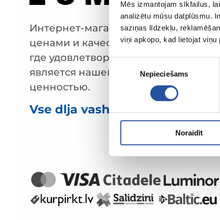
Mēs izmantojam sīkfailus, lai
analizētu mūsu datplūsmu. In
Интернет-магазин с выгодными
saziņas līdzekļu, reklamēšana
viņi apkopo, kad lietojat viņ
ценами и качественными товарами
где удовлетворённость клиента
Piekrišanas
является нашей главной
Nepieciešams
izvēle
ценностью.
Vse dlja vashego doma i sada!
Noraidīt