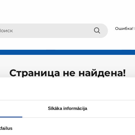
Ошибка! 
Страница не найдена!
Sīkāka informācija
failus
О ZUM
Покупки