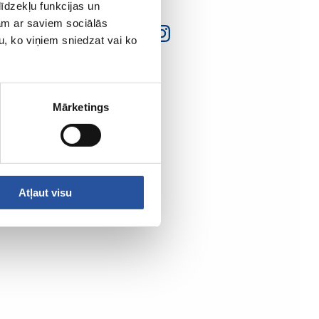
īdzekļu funkcijas un
jam ar saviem sociālās
u, ko viņiem sniedzat vai ko
Mārketings
Atļaut visu