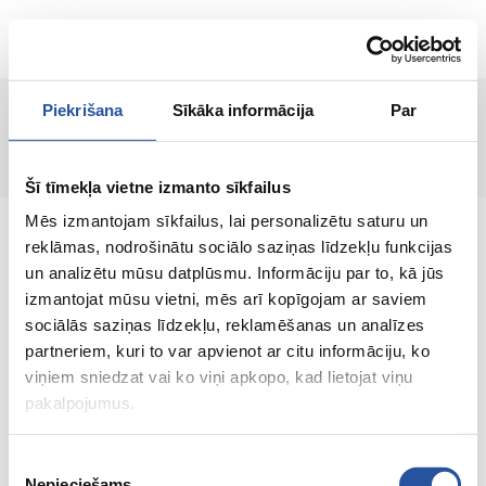
EN
Piekrišana
Sīkāka informācija
Par
Page not found!
Šī tīmekļa vietne izmanto sīkfailus
Mēs izmantojam sīkfailus, lai personalizētu saturu un
reklāmas, nodrošinātu sociālo saziņas līdzekļu funkcijas
un analizētu mūsu datplūsmu. Informāciju par to, kā jūs
izmantojat mūsu vietni, mēs arī kopīgojam ar saviem
An online store with great prices and quality
sociālās saziņas līdzekļu, reklamēšanas un analīzes
products, where customer satisfaction is our
partneriem, kuri to var apvienot ar citu informāciju, ko
main value.
viņiem sniedzat vai ko viņi apkopo, kad lietojat viņu
pakalpojumus.
Everything for your home and
garden!
Piekrišanas
Nepieciešams