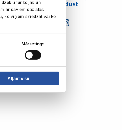
īdzekļu funkcijas un
ühendust
jam ar saviem sociālās
u, ko viņiem sniedzat vai ko
Mārketings
Atļaut visu