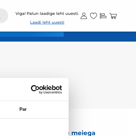
ET
Viga! Palun laadige leht uuesti.
Laadi leht uuesti
Par
Võtke meiega