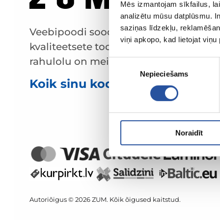
Mēs izmantojam sīkfailus, lai
analizētu mūsu datplūsmu. In
saziņas līdzekļu, reklamēšana
Veebipoodi soodsate hindade ja
viņi apkopo, kad lietojat viņ
kvaliteetsete toodetega, kus kliendi
rahulolu on meie peamine väärtus.
Piekrišanas
Nepieciešams
izvēle
Koik sinu kodu ja aia jaoks!
Noraidīt
Autoriõigus © 2026 ZUM. Kõik õigused kaitstud.