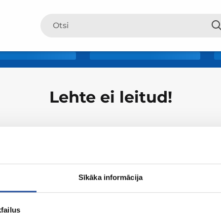
Lehte ei leitud!
Sīkāka informācija
failus
ZUM-ist
Ostlemine