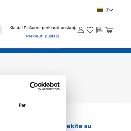
LT
Klaida! Prašome perkrauti puslapį.
Perkrauti puslapį
Par
mas
Susisiekite su