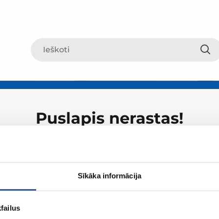
Puslapis nerastas!
Sīkāka informācija
failus
Apie ZUM
Apsipirki