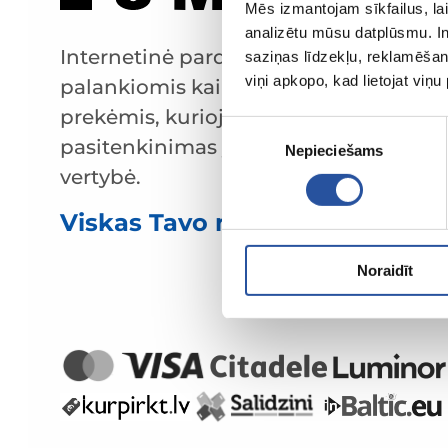
Mēs izmantojam sīkfailus, lai
analizētu mūsu datplūsmu. In
Internetinė parduotuvė su
saziņas līdzekļu, reklamēšana
viņi apkopo, kad lietojat viņ
palankiomis kainomis ir kokybiškomis
prekėmis, kurioje klientų
Piekrišanas
pasitenkinimas yra mūsų pagrindinė
Nepieciešams
izvēle
vertybė.
Viskas Tavo namams ir sodui!
Noraidīt