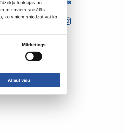
mumis
īdzekļu funkcijas un
jam ar saviem sociālās
u, ko viņiem sniedzat vai ko
Mārketings
Atļaut visu