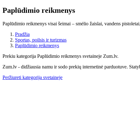
Paplūdimio reikmenys
Paplūdimio reikmenys visai šeimai – smėlio žaislai, vandens pistoletai
Pradžia
Sportas, poilsis ir turizmas
Paplūdimio reikmenys
Prekiu kategorija Paplūdimio reikmenys svetaineje Zum.lv.
Zum.lv - didžiausia namu ir sodo prekių internetinė parduotuve. Staty
Peržiureti kategorija svetaineje