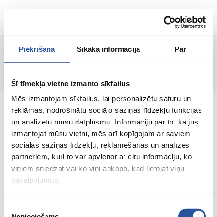
RU
Piekrišana
Sīkāka informācija
Par
Страница не найдена!
Šī tīmekļa vietne izmanto sīkfailus
Mēs izmantojam sīkfailus, lai personalizētu saturu un
reklāmas, nodrošinātu sociālo saziņas līdzekļu funkcijas
un analizētu mūsu datplūsmu. Informāciju par to, kā jūs
izmantojat mūsu vietni, mēs arī kopīgojam ar saviem
Интернет-магазин с выгодными ценами и
sociālās saziņas līdzekļu, reklamēšanas un analīzes
качественными товарами, где
partneriem, kuri to var apvienot ar citu informāciju, ko
удовлетворённость клиента является нашей
viņiem sniedzat vai ko viņi apkopo, kad lietojat viņu
главной ценностью.
pakalpojumus.
Vse dlja vashego doma i sada!
Piekrišanas
Nepieciešams