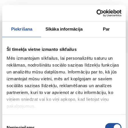
RU
Piekrišana
Sīkāka informācija
Par
Страница не найдена!
Šī tīmekļa vietne izmanto sīkfailus
Mēs izmantojam sīkfailus, lai personalizētu saturu un
reklāmas, nodrošinātu sociālo saziņas līdzekļu funkcijas
un analizētu mūsu datplūsmu. Informāciju par to, kā jūs
izmantojat mūsu vietni, mēs arī kopīgojam ar saviem
Интернет-магазин с выгодными ценами и
sociālās saziņas līdzekļu, reklamēšanas un analīzes
качественными товарами, где
partneriem, kuri to var apvienot ar citu informāciju, ko
удовлетворённость клиента является нашей
viņiem sniedzat vai ko viņi apkopo, kad lietojat viņu
главной ценностью.
pakalpojumus.
Vse dlja vashego doma i sada!
Piekrišanas
Nepieciešams