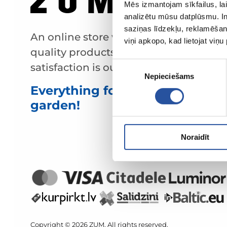
Mēs izmantojam sīkfailus, lai
analizētu mūsu datplūsmu. In
saziņas līdzekļu, reklamēšana
An online store with great prices and
viņi apkopo, kad lietojat viņ
quality products, where customer
Piekrišanas
satisfaction is our main value.
Nepieciešams
izvēle
Everything for your home and
garden!
Noraidīt
Copyright © 2026 ZUM. All rights reserved.