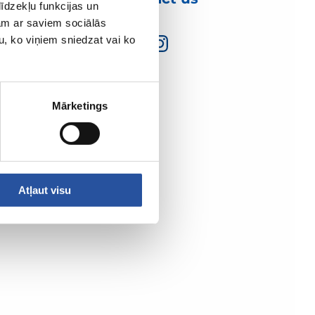
īdzekļu funkcijas un
jam ar saviem sociālās
u, ko viņiem sniedzat vai ko
Mārketings
Atļaut visu