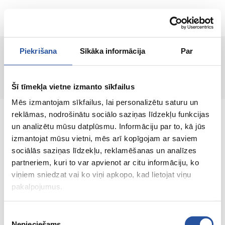
ET
Piekrišana
Sīkāka informācija
Par
Lehte ei leitud!
Šī tīmekļa vietne izmanto sīkfailus
Mēs izmantojam sīkfailus, lai personalizētu saturu un
reklāmas, nodrošinātu sociālo saziņas līdzekļu funkcijas
un analizētu mūsu datplūsmu. Informāciju par to, kā jūs
izmantojat mūsu vietni, mēs arī kopīgojam ar saviem
sociālās saziņas līdzekļu, reklamēšanas un analīzes
Veebipoodi soodsate hindade ja kvaliteetsete
partneriem, kuri to var apvienot ar citu informāciju, ko
toodetega, kus kliendi rahulolu on meie
viņiem sniedzat vai ko viņi apkopo, kad lietojat viņu
peamine väärtus.
pakalpojumus.
Koik sinu kodu ja aia jaoks!
Piekrišanas
Nepieciešams