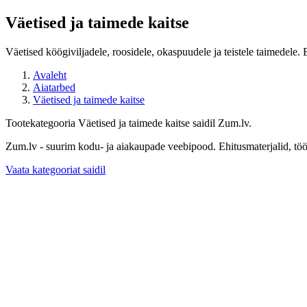
Väetised ja taimede kaitse
Väetised köögiviljadele, roosidele, okaspuudele ja teistele taimedele
Avaleht
Aiatarbed
Väetised ja taimede kaitse
Tootekategooria Väetised ja taimede kaitse saidil Zum.lv.
Zum.lv - suurim kodu- ja aiakaupade veebipood. Ehitusmaterjalid, töör
Vaata kategooriat saidil