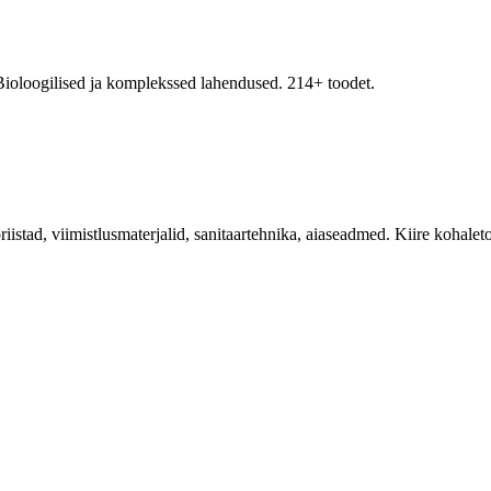
. Bioloogilised ja komplekssed lahendused. 214+ toodet.
iistad, viimistlusmaterjalid, sanitaartehnika, aiaseadmed. Kiire kohale