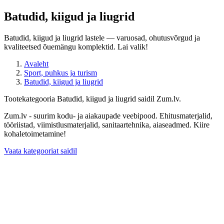
Batudid, kiigud ja liugrid
Batudid, kiigud ja liugrid lastele — varuosad, ohutusvõrgud ja
kvaliteetsed õuemängu komplektid. Lai valik!
Avaleht
Sport, puhkus ja turism
Batudid, kiigud ja liugrid
Tootekategooria Batudid, kiigud ja liugrid saidil Zum.lv.
Zum.lv - suurim kodu- ja aiakaupade veebipood. Ehitusmaterjalid,
tööriistad, viimistlusmaterjalid, sanitaartehnika, aiaseadmed. Kiire
kohaletoimetamine!
Vaata kategooriat saidil