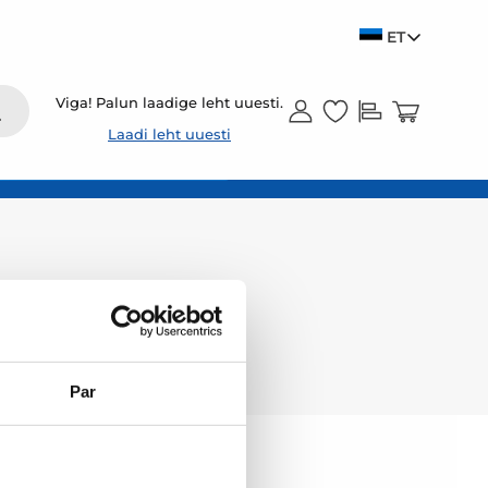
ET
Viga! Palun laadige leht uuesti.
Laadi leht uuesti
Par