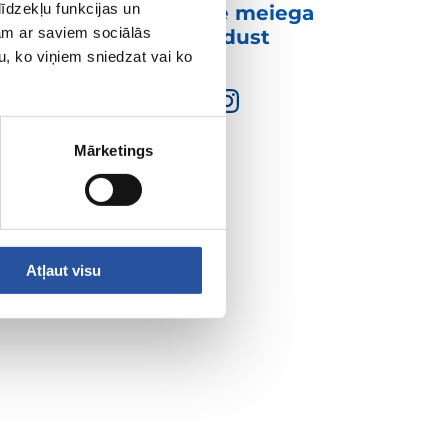
īdzekļu funkcijas un
Võtke meiega
jam ar saviem sociālās
ühendust
u, ko viņiem sniedzat vai ko
Mārketings
Atļaut visu