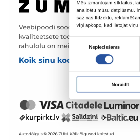
Mēs izmantojam sīkfailus, lai
analizētu mūsu datplūsmu. In
saziņas līdzekļu, reklamēšana
viņi apkopo, kad lietojat viņ
Veebipoodi soodsate hindade ja
kvaliteetsete toodetega, kus kliendi
Piekrišanas
rahulolu on meie peamine väärtus.
Nepieciešams
izvēle
Koik sinu kodu ja aia jaoks!
Noraidīt
Autoriõigus © 2026 ZUM. Kõik õigused kaitstud.