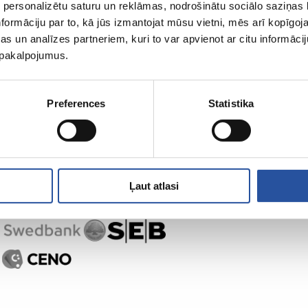
 personalizētu saturu un reklāmas, nodrošinātu sociālo saziņas l
ZUM-ist
Ostlemine
formāciju par to, kā jūs izmantojat mūsu vietni, mēs arī kopīgo
s un analīzes partneriem, kuri to var apvienot ar citu informācij
u pakalpojumus.
Preferences
Statistika
Ļaut atlasi