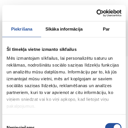
ET
Piekrišana
Sīkāka informācija
Par
Lehte ei leitud!
Šī tīmekļa vietne izmanto sīkfailus
Mēs izmantojam sīkfailus, lai personalizētu saturu un
reklāmas, nodrošinātu sociālo saziņas līdzekļu funkcijas
un analizētu mūsu datplūsmu. Informāciju par to, kā jūs
izmantojat mūsu vietni, mēs arī kopīgojam ar saviem
sociālās saziņas līdzekļu, reklamēšanas un analīzes
Veebipoodi soodsate hindade ja kvaliteetsete
partneriem, kuri to var apvienot ar citu informāciju, ko
toodetega, kus kliendi rahulolu on meie
viņiem sniedzat vai ko viņi apkopo, kad lietojat viņu
peamine väärtus.
pakalpojumus.
Koik sinu kodu ja aia jaoks!
Piekrišanas
Nepieciešams